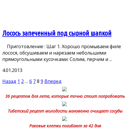
Лосось запеченный под сырной шапкой
Приготовление : Шаг 1. Хорошо промываем филе
лосося, обсушиваем и нарезаем небольшими
прямоугольными кусочками. Солим, перчим и ...
4.01.2013
Пагинация
Назад
1
2
…
6
7
8
9
Вперед
записей
36 рецептов для лета, которые точно стоит попробовать
Тибетский рецепт молодости мгновенно очищает сосуды
Раковые клетки погибают за 42 дня