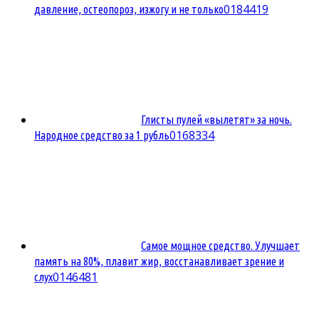
0
184419
давление, остеопороз, изжогу и не только
Глисты пулей «вылетят» за ночь.
0
168334
Народное средство за 1 рубль
Самое мощное средство. Улучшает
память на 80%, плавит жир, восстанавливает зрение и
0
146481
слух