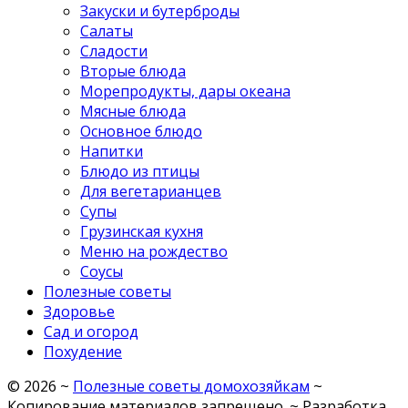
Закуски и бутерброды
Салаты
Сладости
Вторые блюда
Морепродукты, дары океана
Мясные блюда
Основное блюдо
Напитки
Блюдо из птицы
Для вегетарианцев
Супы
Грузинская кухня
Меню на рождество
Соусы
Полезные советы
Здоровье
Сад и огород
Похудение
©
2026
~
Полезные советы домохозяйкам
~
Копирование материалов запрещено. ~ Разработка