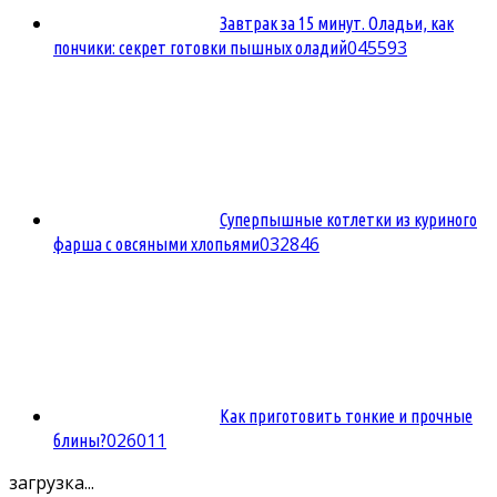
Завтрак за 15 минут. Оладьи, как
0
45593
пончики: секрет готовки пышных оладий
Суперпышные котлетки из куриного
0
32846
фарша с овсяными хлопьями
Как приготовить тонкие и прочные
0
26011
блины?
загрузка...