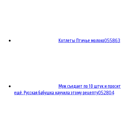
0
55863
Котлеты Птичье молоко
Муж съедает по 10 штук и просит
0
52804
ещё. Русская бабушка научила этому рецепту