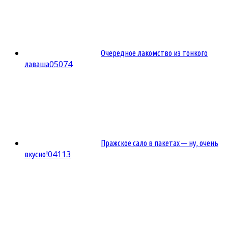
Очередное лакомство из тонкого
0
5074
лаваша
Пражское сало в пакетах — ну, очень
0
4113
вкусно!