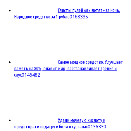
Глисты пулей «вылетят» за ночь.
0
168335
Народное средство за 1 рубль
Самое мощное средство. Улучшает
память на 80%, плавит жир, восстанавливает зрение и
0
146482
слух
Удали мочевую кислоту и
0
136330
предотврати подагру и боли в суставах