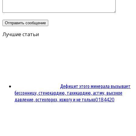
Лучшие статьи
Дефицит этого минерала вызывает
бессонницу, стенокардию, тахикардию, астму, высокое
0
184420
давление, остеопороз, изжогу и не только