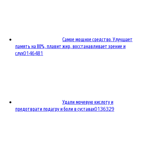
Самое мощное средство. Улучшает
память на 80%, плавит жир, восстанавливает зрение и
0
146481
слух
Удали мочевую кислоту и
0
136329
предотврати подагру и боли в суставах