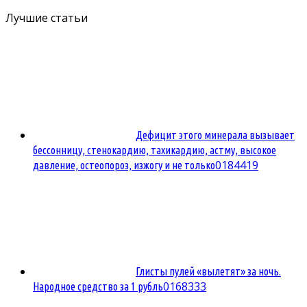
Лучшие статьи
Дефицит этого минерала вызывает
бессонницу, стенокардию, тахикардию, астму, высокое
0
184419
давление, остеопороз, изжогу и не только
Глисты пулей «вылетят» за ночь.
0
168333
Народное средство за 1 рубль