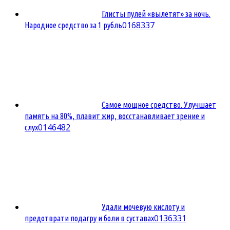
Глисты пулей «вылетят» за ночь.
0
168337
Народное средство за 1 рубль
Самое мощное средство. Улучшает
память на 80%, плавит жир, восстанавливает зрение и
0
146482
слух
Удали мочевую кислоту и
0
136331
предотврати подагру и боли в суставах