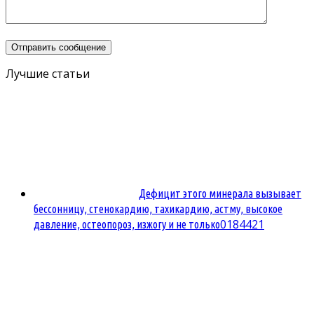
Лучшие статьи
Дефицит этого минерала вызывает
бессонницу, стенокардию, тахикардию, астму, высокое
0
184421
давление, остеопороз, изжогу и не только