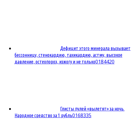
Дефицит этого минерала вызывает
бессонницу, стенокардию, тахикардию, астму, высокое
0
184420
давление, остеопороз, изжогу и не только
Глисты пулей «вылетят» за ночь.
0
168335
Народное средство за 1 рубль