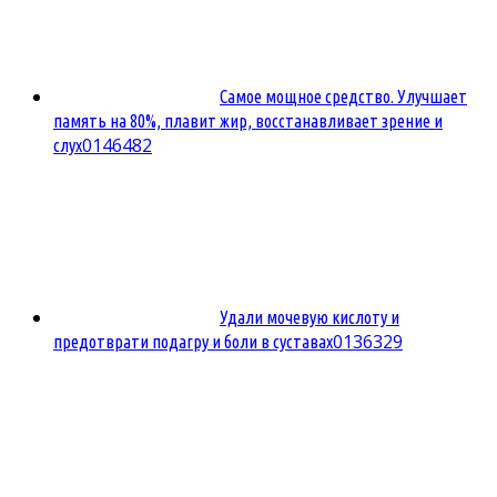
Самое мощное средство. Улучшает
память на 80%, плавит жир, восстанавливает зрение и
0
146482
слух
Удали мочевую кислоту и
0
136329
предотврати подагру и боли в суставах