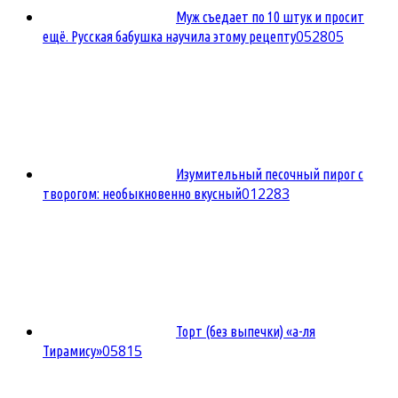
Муж съедает по 10 штук и просит
0
52805
ещё. Русская бабушка научила этому рецепту
Изумительный песочный пирог с
0
12283
творогом: необыкновенно вкусный
Торт (без выпечки) «а-ля
0
5815
Тирамису»