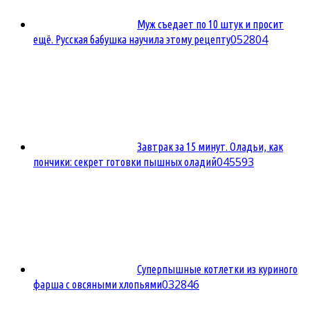
Муж съедает по 10 штук и просит
0
52804
ещё. Русская бабушка научила этому рецепту
Завтрак за 15 минут. Оладьи, как
0
45593
пончики: секрет готовки пышных оладий
Суперпышные котлетки из куриного
0
32846
фарша с овсяными хлопьями