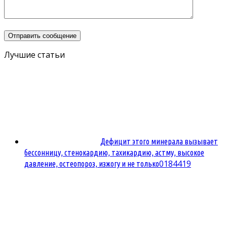
Лучшие статьи
Дефицит этого минерала вызывает
бессонницу, стенокардию, тахикардию, астму, высокое
0
184419
давление, остеопороз, изжогу и не только