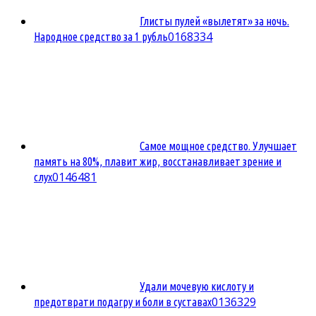
Глисты пулей «вылетят» за ночь.
0
168334
Народное средство за 1 рубль
Самое мощное средство. Улучшает
память на 80%, плавит жир, восстанавливает зрение и
0
146481
слух
Удали мочевую кислоту и
0
136329
предотврати подагру и боли в суставах