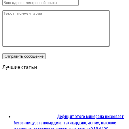
Лучшие статьи
Дефицит этого минерала вызывает
бессонницу, стенокардию, тахикардию, астму, высокое
0
184420
давление, остеопороз, изжогу и не только