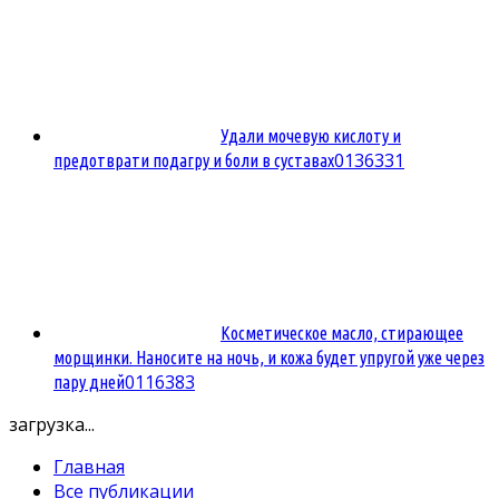
Удали мочевую кислоту и
0
136331
предотврати подагру и боли в суставах
Косметическое масло, стирающее
морщинки. Наносите на ночь, и кожа будет упругой уже через
0
116383
пару дней
загрузка...
Главная
Все публикации