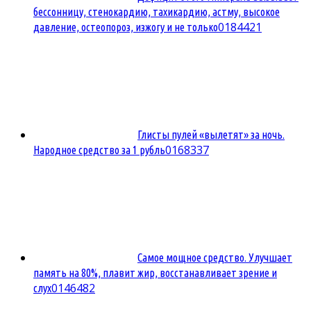
бессонницу, стенокардию, тахикардию, астму, высокое
0
184421
давление, остеопороз, изжогу и не только
Глисты пулей «вылетят» за ночь.
0
168337
Народное средство за 1 рубль
Самое мощное средство. Улучшает
память на 80%, плавит жир, восстанавливает зрение и
0
146482
слух