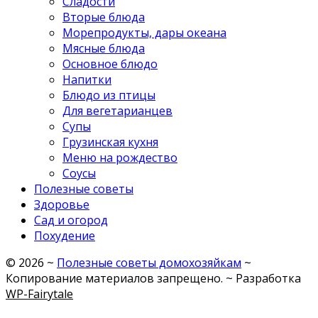
Сладости
Вторые блюда
Морепродукты, дары океана
Мясные блюда
Основное блюдо
Напитки
Блюдо из птицы
Для вегетарианцев
Супы
Грузинская кухня
Меню на рождество
Соусы
Полезные советы
Здоровье
Сад и огород
Похудение
©
2026
~
Полезные советы домохозяйкам
~
Копирование материалов запрещено. ~ Разработка
WP-Fairytale