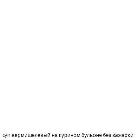
суп вермишелевый на курином бульоне без зажарки