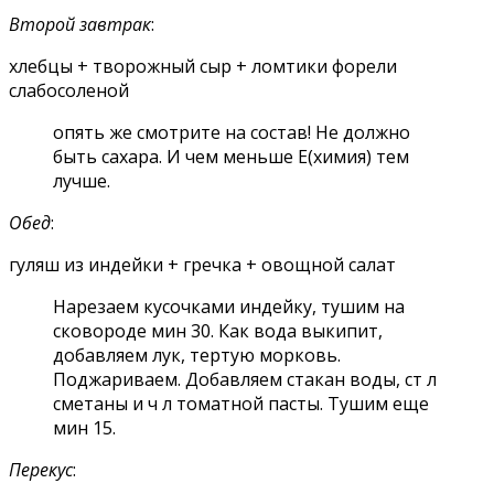
Второй завтрак
:
хлебцы + творожный сыр + ломтики форели
слабосоленой
опять же смотрите на состав! Не должно
быть сахара. И чем меньше Е(химия) тем
лучше.
Обед
:
гуляш из индейки + гречка + овощной салат
Нарезаем кусочками индейку, тушим на
сковороде мин 30. Как вода выкипит,
добавляем лук, тертую морковь.
Поджариваем. Добавляем стакан воды, ст л
сметаны и ч л томатной пасты. Тушим еще
мин 15.
Перекус
: