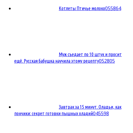
0
55864
Котлеты Птичье молоко
Муж съедает по 10 штук и просит
0
52805
ещё. Русская бабушка научила этому рецепту
Завтрак за 15 минут. Оладьи, как
0
45598
пончики: секрет готовки пышных оладий