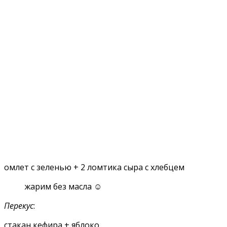
омлет с зеленью + 2 ломтика сыра с хлебцем
жарим без масла ☺️
Перекус
:
стакан кефира + яблоко