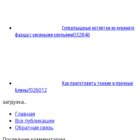
Суперпышные котлетки из куриного
0
32846
фарша с овсяными хлопьями
Как приготовить тонкие и прочные
0
26012
блины?
загрузка...
Главная
Все публикации
Обратная связь
Последние комментарии