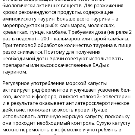
биологически активных веществ. Для разжижения
крови реко­мендуются продукты, содержащие
аминокислоту таурин. Больше всего таурина – в
морепродуктах и рыбе: кальмарах, моллюсках,
креветках, тунце, камбале. Требуемая доза (не реже 2
раз в неделю) – 200 г кальма­ров или сырой камбалы.
При тепло­вой обработке количество таурина в пище
резко снижается. Поэтому для получения
необходимой дозы врачи советуют использовать
препараты или высококачественные БАДы с
таурином.
Регулярное употребление мор­ской капусты
активирует ряд фер­ментов и улучшает усвоение бел­
ков, железа и фосфора, снижает «плохой» холестерин
и в результате оказывает антиатеросклеротическое
действие, понижает вязкость крови. Лучше
использовать аптечную морс­кую капусту, поскольку
она проходит необходимый контроль. Сухую капус­ту
можно перемолоть в кофемолке и употреблять в