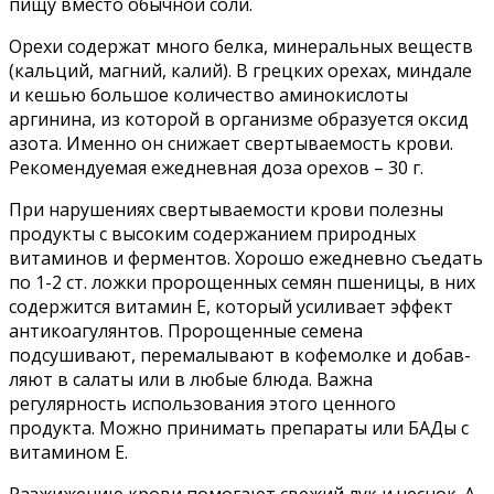
пищу вместо обычной соли.
Орехи содержат много белка, минеральных веществ
(кальций, маг­ний, калий). В грецких орехах, мин­дале
и кешью большое количество аминокислоты
аргинина, из которой в организме образуется оксид
азота. Именно он снижает свертываемость крови.
Рекомендуемая ежедневная доза орехов – 30 г.
При нарушениях свертывае­мости крови полезны
продукты с высоким содержанием природных
витаминов и ферментов. Хорошо ежедневно съедать
по 1-2 ст. ложки пророщенных семян пшеницы, в них
содержится витамин Е, который усиливает эффект
антикоагулянтов. Пророщенные семена
подсушивают, перемалывают в кофемолке и добав­
ляют в салаты или в любые блюда. Важна
регулярность использования этого ценного
продукта. Можно принимать препараты или БАДы с
витамином Е.
Разжижению крови помогают све­жий лук и чеснок. А