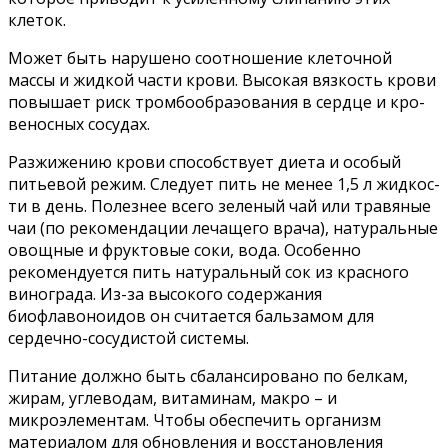
клеток.
Может быть нарушено соотношение клеточной
массы и жидкой части крови. Высо­кая вязкость крови
повышает риск тромбообраэования в сердце и кро­
веносных сосудах.
Разжижению крови способствует диета и особый
питьевой режим. Следует пить не менее 1,5 л жидкос­
ти в день. Полезнее всего зеленый чай или травяные
чаи (по рекомен­дации лечащего врача), натуральные
овощные и фруктовые соки, вода. Особенно
рекомендуется пить нату­ральный сок из красного
винограда. Из-за высокого содержания
биофлавоноидов он считается бальзамом для
сердечно-сосудистой системы.
Питание должно быть сбаланси­ровано по белкам,
жирам, углеводам, витаминам, макро – и
микроэлемен­там. Чтобы обеспечить организм
материалом для обновления и вос­становления