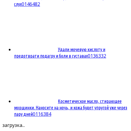
0
146482
слух
Удали мочевую кислоту и
0
136332
предотврати подагру и боли в суставах
Косметическое масло, стирающее
морщинки. Наносите на ночь, и кожа будет упругой уже через
0
116384
пару дней
загрузка...