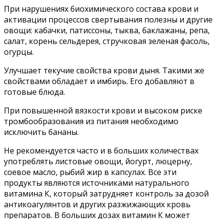
При нарушениях биохимического состава крови и
активации процес­сов свертывания полезны и другие
овощи: кабачки, патиссоны, тыква, баклажаны, репа,
салат, корень сель­дерея, стручковая зеленая фасоль,
огурцы.
Улучшает текучие свойства крови дыня. Такими же
свойствами обладает и имбирь. Его добавляют в
готовые блюда.
При повышенной вязкости крови и высоком риске
тромбообразования из питания необходимо
исключить бананы.
Не рекомендуется часто и в больших количествах
употреблять листовые овощи, йогурт, люцерну,
соевое масло, рыбий жир в капсу­лах. Все эти
продукты являются источниками натурального
витами­на К, который затрудняет контроль за дозой
антикоагулянтов и других разжижающих кровь
препаратов. В больших дозах витамин К может