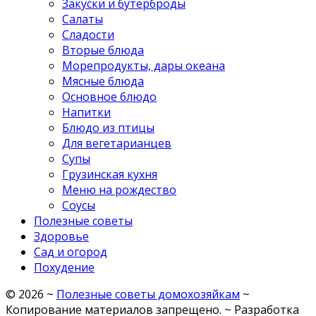
Закуски и бутерброды
Салаты
Сладости
Вторые блюда
Морепродукты, дары океана
Мясные блюда
Основное блюдо
Напитки
Блюдо из птицы
Для вегетарианцев
Супы
Грузинская кухня
Меню на рождество
Соусы
Полезные советы
Здоровье
Сад и огород
Похудение
©
2026
~
Полезные советы домохозяйкам
~
Копирование материалов запрещено. ~ Разработка