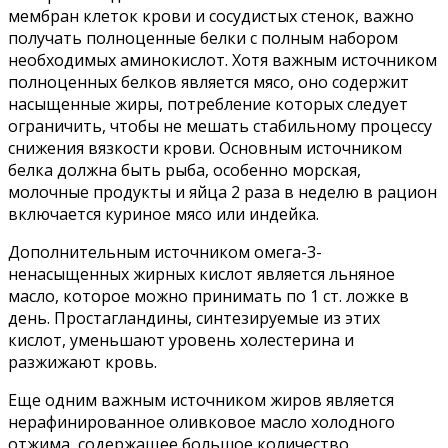
мембран клеток крови и сосудистых стенок, важно
получать полноценные белки с полным набо­ром
необходимых аминокислот. Хотя важным источником
полноценных белков является мясо, оно содержит
насыщенные жиры, потребление которых следует
ограничить, чтобы не мешать стабильному процессу
снижения вязкости крови. Основ­ным источником
белка должна быть рыба, особенно морская,
молочные продукты и яйца 2 раза в неделю в рацион
включается куриное мясо или индейка.
Дополнительным источником омега-3-
ненасыщенных жирных кис­лот является льняное
масло, кото­рое можно принимать по 1 ст. ложке в
день. Простагландины, синтези­руемые из этих
кислот, уменьшают уровень холестерина и
разжижают кровь.
Еще одним важным источником жиров является
нерафинирован­ное оливковое масло холодного
отжима, содержащее большое количество