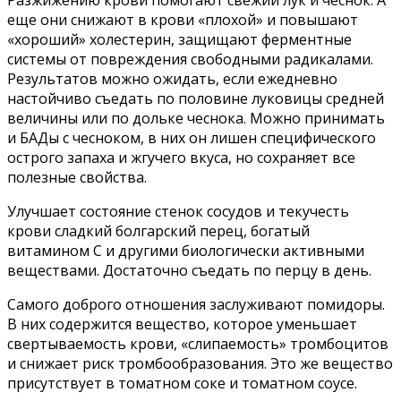
еще они сни­жают в крови «плохой» и повышают
«хороший» холестерин, защищают ферментные
системы от повреж­дения свободными радикалами.
Результатов можно ожидать, если ежедневно
настойчиво съедать по половине луковицы средней
вели­чины или по дольке чеснока. Можно принимать
и БАДы с чесноком, в них он лишен специфического
острого запаха и жгучего вкуса, но сохраняет все
полезные свойства.
Улучшает состояние стенок сосу­дов и текучесть
крови сладкий бол­гарский перец, богатый
витамином С и другими биологически активными
веществами. Достаточно съедать по перцу в день.
Самого доброго отношения за­служивают помидоры.
В них содер­жится вещество, которое уменьшает
свертываемость крови, «слипаемость» тромбоцитов
и снижает риск тромбообразования. Это же вещес­тво
присутствует в томатном соке и томатном соусе.