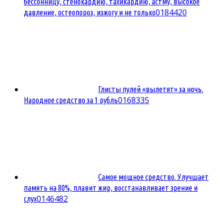
бессонницу, стенокардию, тахикардию, астму, высокое
0
184420
давление, остеопороз, изжогу и не только
Глисты пулей «вылетят» за ночь.
0
168335
Народное средство за 1 рубль
Самое мощное средство. Улучшает
память на 80%, плавит жир, восстанавливает зрение и
0
146482
слух