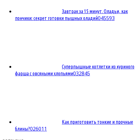
Завтрак за 15 минут. Оладьи, как
0
45593
пончики: секрет готовки пышных оладий
Суперпышные котлетки из куриного
0
32845
фарша с овсяными хлопьями
Как приготовить тонкие и прочные
0
26011
блины?