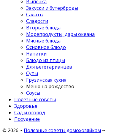
Выпечка
Закуски и бутерброды
Салаты
Сладости
Вторые блюда
Морепродукты, дары океана
Мясные блюда
Основное блюдо
Напитки
Блюдо из птицы
Для вегетарианцев
Супы
Грузинская кухня
Меню на рождество
Соусы
Полезные советы
Здоровье
Сад и огород
Похудение
©
2026
~
Полезные советы домохозяйкам
~