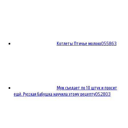
0
55863
Котлеты Птичье молоко
Муж съедает по 10 штук и просит
0
52803
ещё. Русская бабушка научила этому рецепту