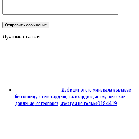
Лучшие статьи
Дефицит этого минерала вызывает
бессонницу, стенокардию, тахикардию, астму, высокое
0
184419
давление, остеопороз, изжогу и не только