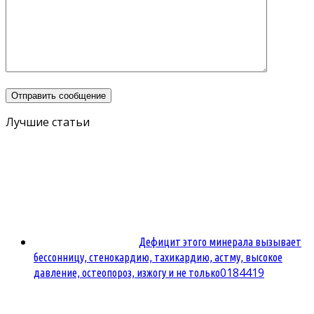
Лучшие статьи
Дефицит этого минерала вызывает
бессонницу, стенокардию, тахикардию, астму, высокое
0
184419
давление, остеопороз, изжогу и не только