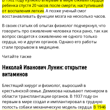
В 1902 году Кулябко впервые в мире оживил сердце
ребенка спустя 20 часов после смерти, наступившей
от воспаления легких
. А позже ученый смог
восстанавливать функции мозга на несколько часов.
В своих статьях об опытах физиолог подчеркнул, что
говорить про оживление человека пока рано, так как
вопрос сводится к оживлению не одного только
сердца, но и других органов. Однако его работы
стали прорывом в медицине.
Читайте также
Николай Иванович Лунин: открытие
витаминов
Блестящий хирург и физиолог, выросший в
крестьянской семье. Демихова называют пионером в
области трансплантации органов. В 1937 году он
первым в мире создал и имплантировал в грудную
полость собаки механическую модель сердца.
В 1946