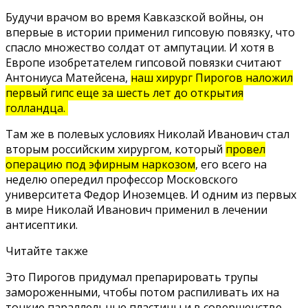
Будучи врачом во время Кавказской войны, он
впервые в истории применил гипсовую повязку, что
спасло множество солдат от ампутации. И хотя в
Европе изобретателем гипсовой повязки считают
Антониуса Матейсена,
наш хирург Пирогов наложил
первый гипс еще за шесть лет до открытия
голландца.
Там же в полевых условиях Николай Иванович стал
вторым российским хирургом, который
провел
операцию под эфирным наркозом
, его всего на
неделю опередил профессор Московского
университета Федор Иноземцев. И одним из первых
в мире Николай Иванович применил в лечении
антисептики.
Читайте также
Это Пирогов придумал препарировать трупы
замороженными, чтобы потом распиливать их на
тонкие параллельные пластины и в совершенстве