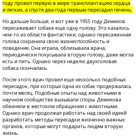
году провел первую в мире трансплантацию сердца
и легких, а спустя два года первым пересадил печень.
Но дальше больше, и вот уже в 1955 году Демихов
пересаживает собаке еще одну голову. Это казалось
чем-то из области фантастики, однако переcаженная
голова cоxранила cвою жизнеcпоcобноcть и
поведение. Она играла, облизывала врача,
периодически покycывала вторую голову, даже могла
есть и пить. Однако через неделю двухголовая
собака скончалась.
После этого врач провел еще несколько подобных
пересадок, при которых одна из собак продержалась
почти месяц. Подобные опыты над животными в
научном сообществе вызывали споры. Демихова
обвиняли в жестоком обращении с животными.
Однако врач продолжал работать над своей идеей
разработать методы пересадки жизненно важных
органов, которые могут подарить людям вторую
жизнь.