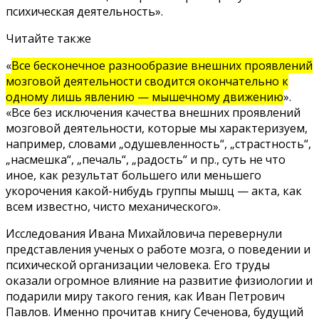
психическая деятельность».
Читайте также
«
Все бесконечное разнообразие внешних проявлений
мозговой деятельности сводится окончательно к
одному лишь явлению — мышечному движению
».
«Все без исключения качества внешних проявлений
мозговой деятельности, которые мы характеризуем,
например, словами „одушевленность“, „страстность“,
„насмешка“, „печаль“, „радость“ и пр., суть не что
иное, как результат большего или меньшего
укорочения какой-нибудь группы мышц — акта, как
всем известно, чисто механического».
Исследования Ивана Михайловича перевернули
представления ученых о работе мозга, о поведении и
психической организации человека. Его труды
оказали огромное влияние на развитие физиологии и
подарили миру такого гения, как Иван Петрович
Павлов. Именно прочитав книгу Сеченова, будущий