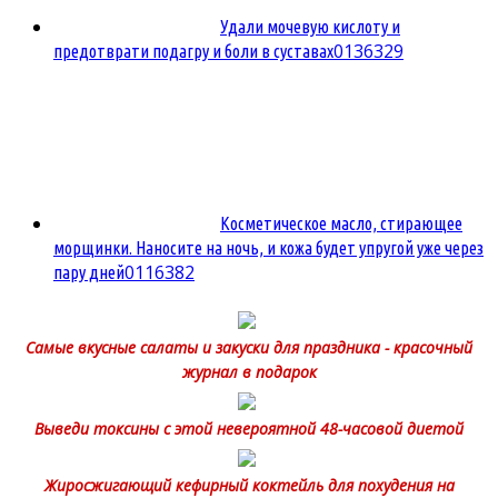
Удали мочевую кислоту и
0
136329
предотврати подагру и боли в суставах
Косметическое масло, стирающее
морщинки. Наносите на ночь, и кожа будет упругой уже через
0
116382
пару дней
Самые вкусные салаты и закуски для праздника - красочный
журнал в подарок
Выведи токсины с этой невероятной 48-часовой диетой
Жиросжигающий кефирный коктейль для похудения на