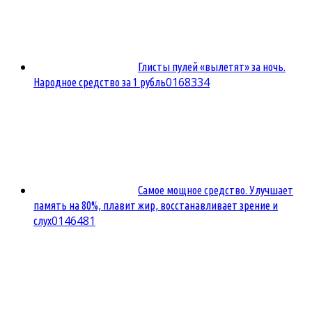
Глисты пулей «вылетят» за ночь.
0
168334
Народное средство за 1 рубль
Самое мощное средство. Улучшает
память на 80%, плавит жир, восстанавливает зрение и
0
146481
слух