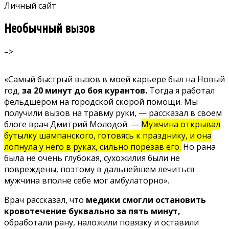
Личный сайт
Необычный вызов
–>
«Самый быстрый вызов в моей карьере был на Новый
год,
за 20 минут до боя курантов.
Тогда я работал
фельдшером на городской скорой помощи. Мы
получили вызов на травму руки, — рассказал в своем
блоге врач Дмитрий Молодой. —
Мужчина открывал
бутылку шампанского, готовясь к празднику, и она
лопнула у него в руках, сильно порезав его.
Но рана
была не очень глубокая, сухожилия были не
повреждены, поэтому в дальнейшем лечиться
мужчина вполне себе мог амбулаторно».
Врач рассказал, что
медики смогли остановить
кровотечение буквально за пять минут,
обработали рану, наложили повязку и оставили