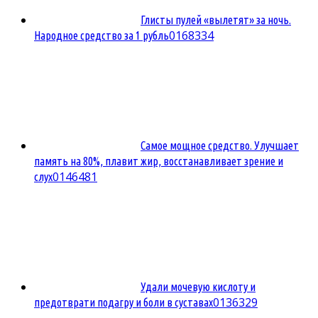
Глисты пулей «вылетят» за ночь.
0
168334
Народное средство за 1 рубль
Самое мощное средство. Улучшает
память на 80%, плавит жир, восстанавливает зрение и
0
146481
слух
Удали мочевую кислоту и
0
136329
предотврати подагру и боли в суставах