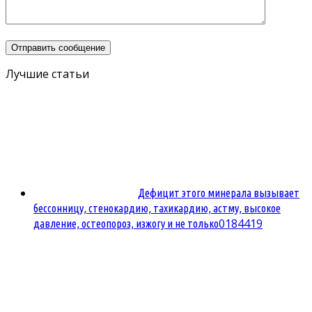
Лучшие статьи
Дефицит этого минерала вызывает
бессонницу, стенокардию, тахикардию, астму, высокое
0
184419
давление, остеопороз, изжогу и не только