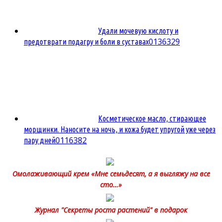
Удали мочевую кислоту и
0
136329
предотврати подагру и боли в суставах
Косметическое масло, стирающее
морщинки. Наносите на ночь, и кожа будет упругой уже через
0
116382
пару дней
Омолаживающий крем «Мне семьдесят, а я выгляжу на все
сто…»
Журнал "Секреты роста растений" в подарок