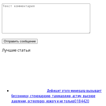
Лучшие статьи
Дефицит этого минерала вызывает
бессонницу, стенокардию, тахикардию, астму, высокое
0
184420
давление, остеопороз, изжогу и не только