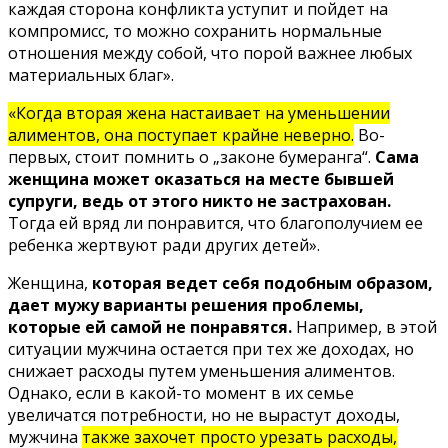
каждая сторона конфликта уступит и пойдет на
компромисс, то можно сохранить нормальные
отношения между собой, что порой важнее любых
материальных благ».
«Когда вторая жена настаивает на уменьшении
алиментов, она поступает крайне неверно.
Во-
первых, стоит помнить о „законе бумеранга“.
Сама
женщина может оказаться на месте бывшей
супруги, ведь от этого никто не застрахован.
Тогда ей вряд ли понравится, что благополучием ее
ребенка жертвуют ради других детей».
Женщина,
которая ведет себя подобным образом,
дает мужу варианты решения проблемы,
которые ей самой не понравятся.
Например, в этой
ситуации мужчина остается при тех же доходах, но
снижает расходы путем уменьшения алиментов.
Однако, если в какой-то момент в их семье
увеличатся потребности, но не вырастут доходы,
мужчина
также захочет просто урезать расходы,