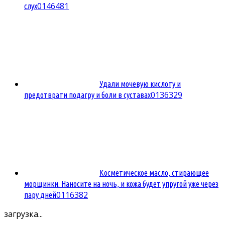
0
146481
слух
Удали мочевую кислоту и
0
136329
предотврати подагру и боли в суставах
Косметическое масло, стирающее
морщинки. Наносите на ночь, и кожа будет упругой уже через
0
116382
пару дней
загрузка...