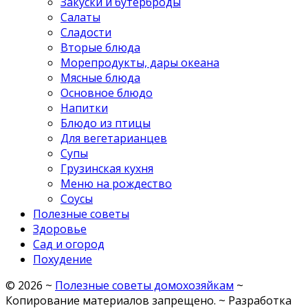
Закуски и бутерброды
Салаты
Сладости
Вторые блюда
Морепродукты, дары океана
Мясные блюда
Основное блюдо
Напитки
Блюдо из птицы
Для вегетарианцев
Супы
Грузинская кухня
Меню на рождество
Соусы
Полезные советы
Здоровье
Сад и огород
Похудение
©
2026
~
Полезные советы домохозяйкам
~
Копирование материалов запрещено. ~ Разработка