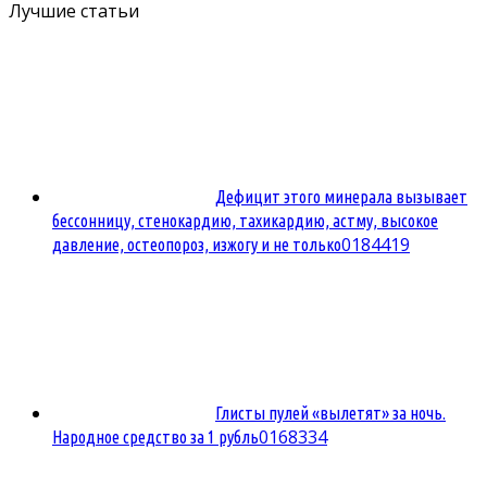
Лучшие статьи
Дефицит этого минерала вызывает
бессонницу, стенокардию, тахикардию, астму, высокое
0
184419
давление, остеопороз, изжогу и не только
Глисты пулей «вылетят» за ночь.
0
168334
Народное средство за 1 рубль