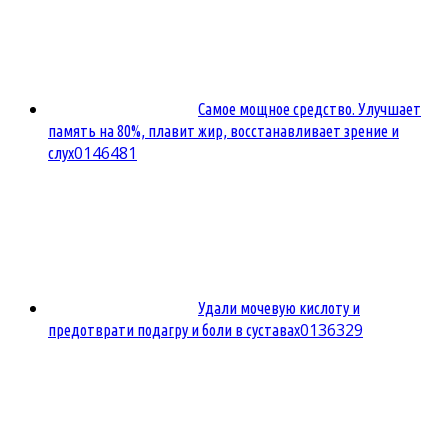
Самое мощное средство. Улучшает
память на 80%, плавит жир, восстанавливает зрение и
0
146481
слух
Удали мочевую кислоту и
0
136329
предотврати подагру и боли в суставах