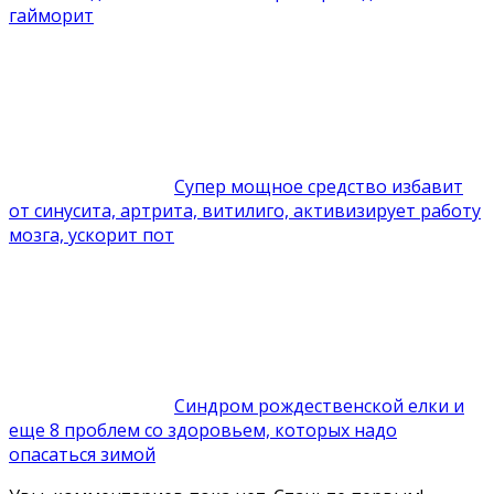
гайморит
Супер мощное средство избавит
от синусита, артрита, витилиго, активизирует работу
мозга, ускорит пот
Синдром рождественской елки и
еще 8 проблем со здоровьем, которых надо
опасаться зимой