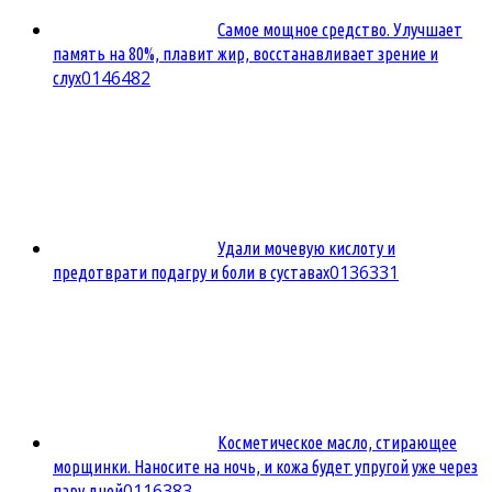
Самое мощное средство. Улучшает
память на 80%, плавит жир, восстанавливает зрение и
0
146482
слух
Удали мочевую кислоту и
0
136331
предотврати подагру и боли в суставах
Косметическое масло, стирающее
морщинки. Наносите на ночь, и кожа будет упругой уже через
0
116383
пару дней