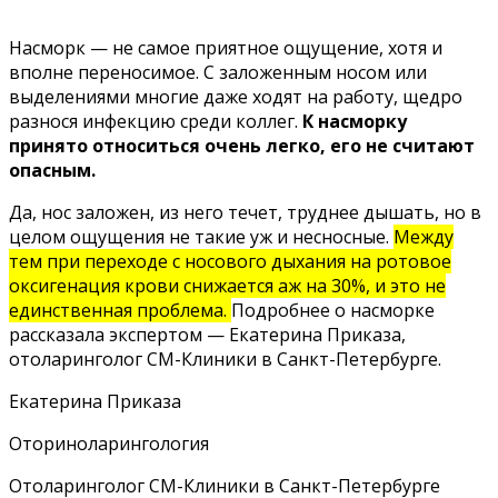
Насморк — не самое приятное ощущение, хотя и
вполне переносимое. С заложенным носом или
выделениями многие даже ходят на работу, щедро
разнося инфекцию среди коллег.
К насморку
принято относиться очень легко, его не считают
опасным.
Да, нос заложен, из него течет, труднее дышать, но в
целом ощущения не такие уж и несносные.
Между
тем при переходе с носового дыхания на ротовое
оксигенация крови снижается аж на 30%, и это не
единственная проблема.
Подробнее о насморке
рассказала экспертом — Екатерина Приказа,
отоларинголог СМ-Клиники в Санкт-Петербурге.
Екатерина Приказа
Оториноларингология
Отоларинголог СМ-Клиники в Санкт-Петербурге