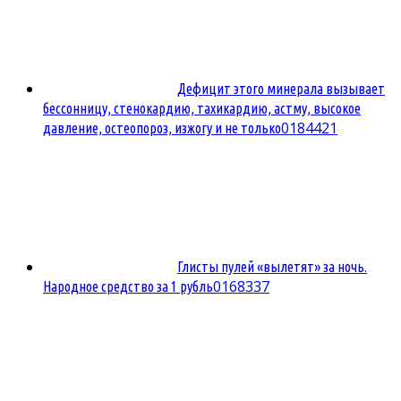
Дефицит этого минерала вызывает
бессонницу, стенокардию, тахикардию, астму, высокое
0
184421
давление, остеопороз, изжогу и не только
Глисты пулей «вылетят» за ночь.
0
168337
Народное средство за 1 рубль