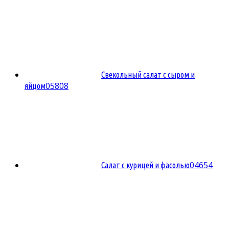
Свекольный салат с сыром и
0
5808
яйцом
0
4654
Салат с курицей и фасолью