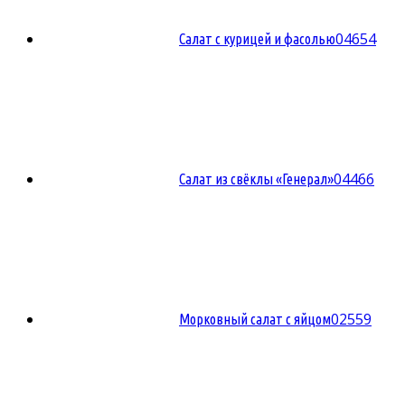
0
4654
Салат с курицей и фасолью
0
4466
Салат из свёклы «Генерал»
0
2559
Морковный салат с яйцом