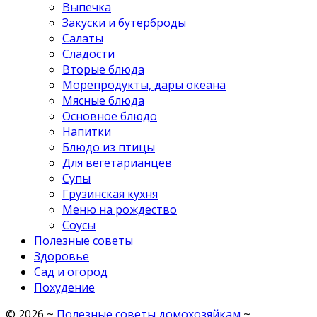
Выпечка
Закуски и бутерброды
Салаты
Сладости
Вторые блюда
Морепродукты, дары океана
Мясные блюда
Основное блюдо
Напитки
Блюдо из птицы
Для вегетарианцев
Супы
Грузинская кухня
Меню на рождество
Соусы
Полезные советы
Здоровье
Сад и огород
Похудение
©
2026
~
Полезные советы домохозяйкам
~