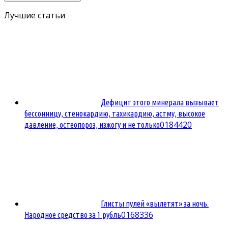
Лучшие статьи
Дефицит этого минерала вызывает
бессонницу, стенокардию, тахикардию, астму, высокое
0
184420
давление, остеопороз, изжогу и не только
Глисты пулей «вылетят» за ночь.
0
168336
Народное средство за 1 рубль