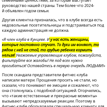
семейными ценностями, за которые выступает
руководство нашей страны. Тем более что 2024-
й объявлен годом семьи.
Другая клиентка призналась, что в клубе всегда есть
недовольные посетительницы и подстраиваться под
каждую администрация не должна.
«Я член клуба в Кунцеве. И
у нас есть женщины,
которые постоянно стучат. То духи им воняют, то
рядом с ней не стой, то грудью ребенка кормить
нельзя!
Уважаемые управляющие клубом, пожалуйста,
фильтруйте все жалобы! Не под всех нужно
прогибаться! Оставайтесь в первую очередь ЛЮДЬМИ!»
После скандала представители фитнес-клуба
написали матери. Прощения просить не стали, но
сказали, что понимают ее эмоции и сожалеют, что
она столкнулась с подобной ситуацией. Огорчились,
что «такие естественные и прекрасные моменты»
вызывают непредсказуемые реакции. Поэтому в
фитнес-клубе оборудовали специальную комнату для