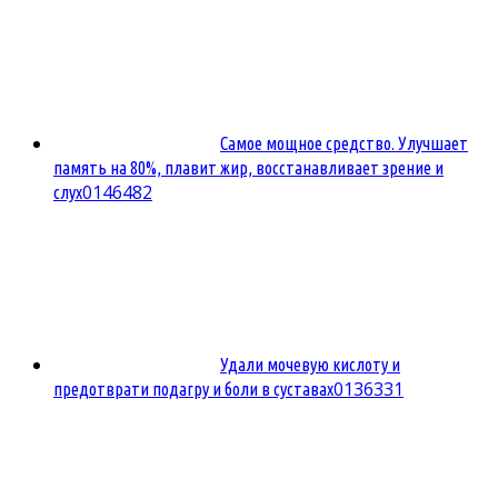
Самое мощное средство. Улучшает
память на 80%, плавит жир, восстанавливает зрение и
0
146482
слух
Удали мочевую кислоту и
0
136331
предотврати подагру и боли в суставах