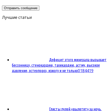
Лучшие статьи
Дефицит этого минерала вызывает
бессонницу, стенокардию, тахикардию, астму, высокое
0
184419
давление, остеопороз, изжогу и не только
Глисты пулей «вылетят» за ночь.