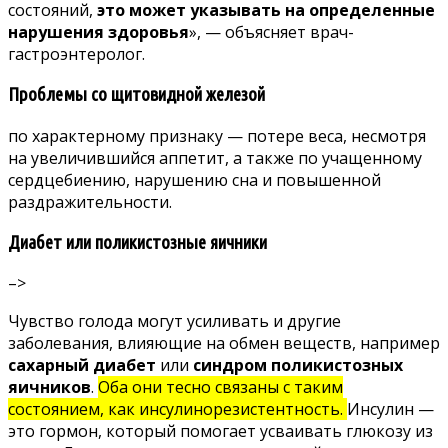
состояний,
это может указывать на определенные
нарушения здоровья
», — объясняет врач-
гастроэнтеролог.
Проблемы со щитовидной железой
по характерному признаку
— потере веса, несмотря
на увеличившийся аппетит, а также по учащенному
сердцебиению, нарушению сна и повышенной
раздражительности.
Диабет или поликистозные яичники
–>
Чувство голода могут усиливать и другие
заболевания, влияющие на обмен веществ, например
сахарный диабет
или
синдром поликистозных
яичников
.
Оба они тесно связаны с таким
состоянием, как инсулинорезистентность.
Инсулин —
это гормон, который помогает усваивать глюкозу из