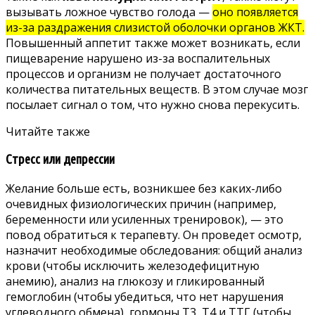
вызывать ложное чувство голода —
оно появляется
из-за раздражения слизистой оболочки органов ЖКТ.
Повышенный аппетит также может возникать, если
пищеварение нарушено из-за воспалительных
процессов и организм не получает
достаточного
количества питательных веществ
. В этом случае мозг
посылает сигнал о том, что нужно снова перекусить.
Читайте также
Стресс или депрессии
Желание больше есть, возникшее без каких-либо
очевидных физиологических причин (например,
беременности или усиленных тренировок), — это
повод обратиться к терапевту. Он проведет осмотр,
назначит необходимые обследования: общий анализ
крови (чтобы
исключить железодефицитную
анемию
), анализ на глюкозу и гликированный
гемоглобин (чтобы убедиться, что нет нарушения
углеводного обмена), гормоны Т3, Т4 и ТТГ (чтобы