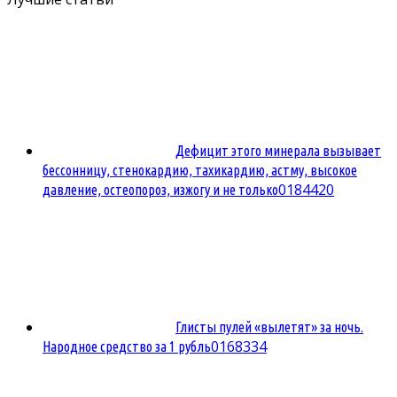
Дефицит этого минерала вызывает
бессонницу, стенокардию, тахикардию, астму, высокое
0
184420
давление, остеопороз, изжогу и не только
Глисты пулей «вылетят» за ночь.
0
168334
Народное средство за 1 рубль