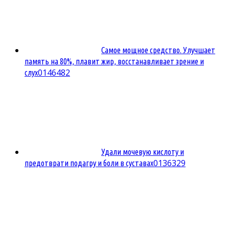
Самое мощное средство. Улучшает
память на 80%, плавит жир, восстанавливает зрение и
0
146482
слух
Удали мочевую кислоту и
0
136329
предотврати подагру и боли в суставах