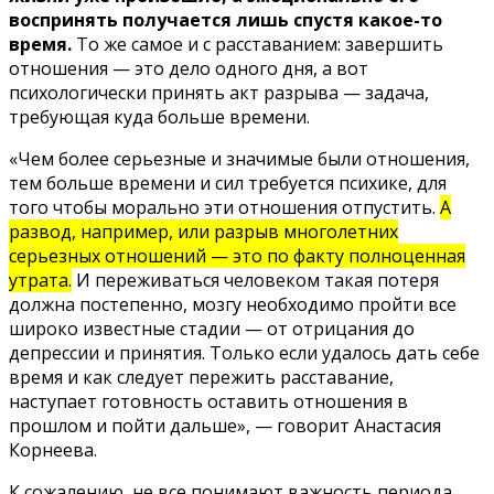
воспринять получается лишь спустя какое-то
время.
То же самое и с расставанием: завершить
отношения — это дело одного дня, а вот
психологически принять акт разрыва — задача,
требующая куда больше времени.
«Чем более серьезные и значимые были отношения,
тем больше времени и сил требуется психике, для
того чтобы морально эти отношения отпустить.
А
развод, например, или разрыв многолетних
серьезных отношений — это по факту полноценная
утрата.
И переживаться человеком такая потеря
должна постепенно, мозгу необходимо пройти все
широко известные стадии — от отрицания до
депрессии и принятия. Только если удалось дать себе
время и как следует пережить расставание,
наступает готовность оставить отношения в
прошлом и пойти дальше», — говорит Анастасия
Корнеева.
К сожалению, не все понимают важность периода