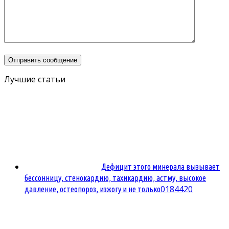
Лучшие статьи
Дефицит этого минерала вызывает
бессонницу, стенокардию, тахикардию, астму, высокое
0
184420
давление, остеопороз, изжогу и не только