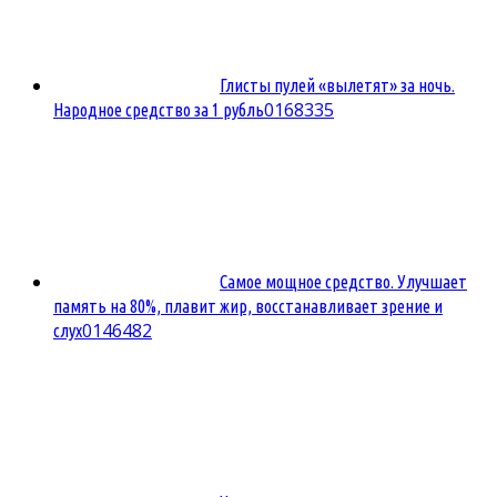
Глисты пулей «вылетят» за ночь.
0
168335
Народное средство за 1 рубль
Самое мощное средство. Улучшает
память на 80%, плавит жир, восстанавливает зрение и
0
146482
слух