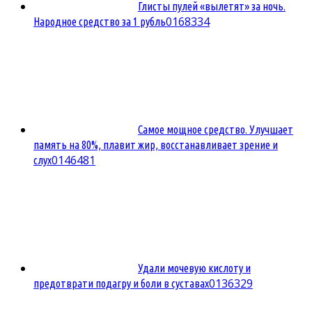
Глисты пулей «вылетят» за ночь.
0
168334
Народное средство за 1 рубль
Самое мощное средство. Улучшает
память на 80%, плавит жир, восстанавливает зрение и
0
146481
слух
Удали мочевую кислоту и
0
136329
предотврати подагру и боли в суставах