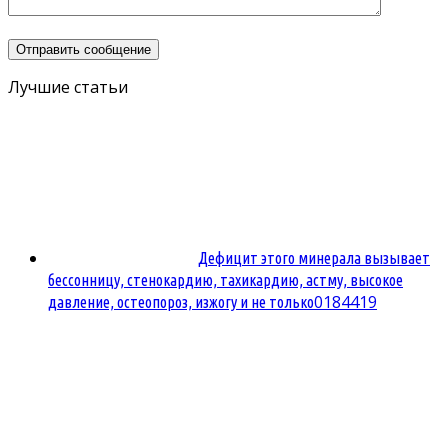
Лучшие статьи
Дефицит этого минерала вызывает
бессонницу, стенокардию, тахикардию, астму, высокое
0
184419
давление, остеопороз, изжогу и не только