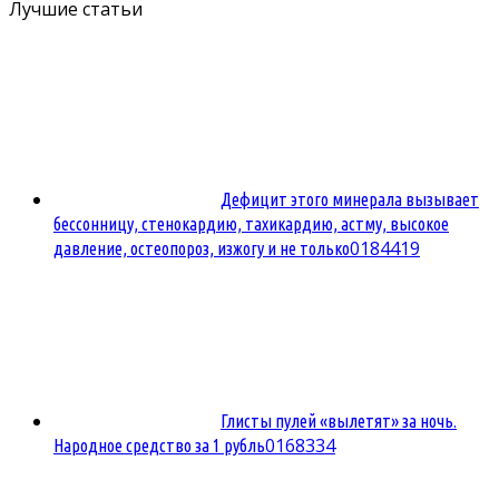
Лучшие статьи
Дефицит этого минерала вызывает
бессонницу, стенокардию, тахикардию, астму, высокое
0
184419
давление, остеопороз, изжогу и не только
Глисты пулей «вылетят» за ночь.
0
168334
Народное средство за 1 рубль