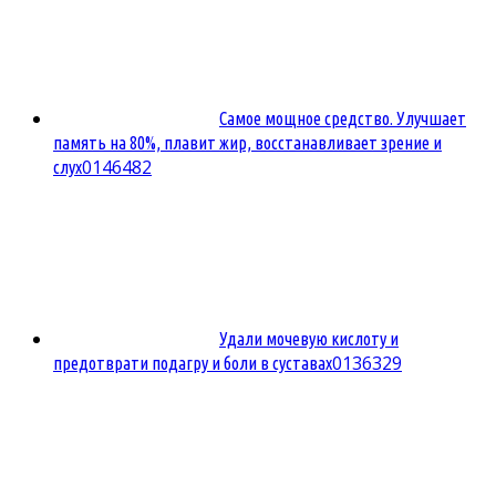
Самое мощное средство. Улучшает
память на 80%, плавит жир, восстанавливает зрение и
0
146482
слух
Удали мочевую кислоту и
0
136329
предотврати подагру и боли в суставах