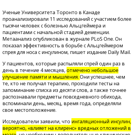
Ученые Университета Торонто в Канаде
проанализировали 11 исследований с участием более
тысячи человек с болезнью Альцгеймера и
пациентами с начальной стадией деменции.
Метаанализ опубликован в журнале PLoS One. Он
показал эффективность в борьбе с Альцгеймером
спрея для носа с инсулином,
пишет
издание Daily Mail.
У пациентов, которые распыляли спрей один раз в
день в течение 4 месяцев,
отмечено небольшое
улучшение памяти и мышления.
Они успешнее, чем
те, кто не получал терапию, проходили тесты на
запоминание списка из десяти слов, а также точнее
распознавали предметы повседневного обихода,
вспоминали день, месяц, время года, определяли
свое местоположение.
Исследователи заявили, что
ингаляционный инсулин,
вероятно, «влияет на клиренс» вредных отложений в
мозге
, но необходимы дополнительные клинические