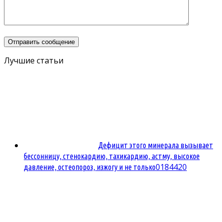
Лучшие статьи
Дефицит этого минерала вызывает
бессонницу, стенокардию, тахикардию, астму, высокое
0
184420
давление, остеопороз, изжогу и не только