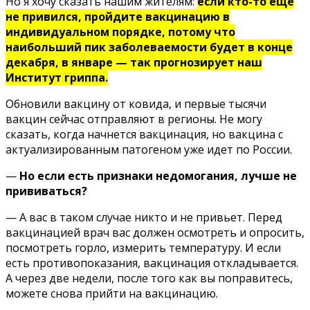
Но я хочу сказать нашим жителям:
если кто-то еще
не привился, пройдите вакцинацию в
индивидуальном порядке, потому что
наибольший пик заболеваемости будет в конце
декабря, в январе — так прогнозирует наш
Институт гриппа.
Обновили вакцину от ковида, и первые тысячи
вакцин сейчас отправляют в регионы. Не могу
сказать, когда начнется вакцинация, но вакцина с
актуализированным патогеном уже идет по России.
—
Но если есть признаки недомогания, лучше не
прививаться?
— А вас в таком случае никто и не привьет. Перед
вакцинацией врач вас должен осмотреть и опросить,
посмотреть горло, измерить температуру. И если
есть противопоказания, вакцинация откладывается.
А через две недели, после того как вы поправитесь,
можете снова прийти на вакцинацию.