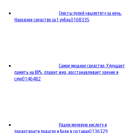
Глисты пулей «вылетят» за ночь.
0
168335
Народное средство за 1 рубль
Самое мощное средство. Улучшает
память на 80%, плавит жир, восстанавливает зрение и
0
146482
слух
Удали мочевую кислоту и
0
136329
предотврати подагру и боли в суставах