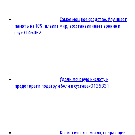
Самое мощное средство. Улучшает
память на 80%, плавит жир, восстанавливает зрение и
0
146482
слух
Удали мочевую кислоту и
0
136331
предотврати подагру и боли в суставах
Косметическое масло, стирающее