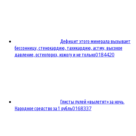
Дефицит этого минерала вызывает
бессонницу, стенокардию, тахикардию, астму, высокое
0
184420
давление, остеопороз, изжогу и не только
Глисты пулей «вылетят» за ночь.
0
168337
Народное средство за 1 рубль