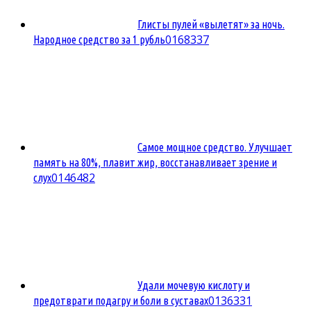
Глисты пулей «вылетят» за ночь.
0
168337
Народное средство за 1 рубль
Самое мощное средство. Улучшает
память на 80%, плавит жир, восстанавливает зрение и
0
146482
слух
Удали мочевую кислоту и
0
136331
предотврати подагру и боли в суставах