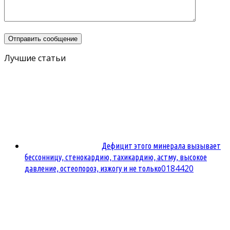
Лучшие статьи
Дефицит этого минерала вызывает
бессонницу, стенокардию, тахикардию, астму, высокое
0
184420
давление, остеопороз, изжогу и не только