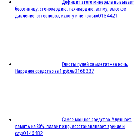
Дефицит этого минерала вызывает
бессонницу, стенокардию, тахикардию, астму, высокое
0
184421
давление, остеопороз, изжогу и не только
Глисты пулей «вылетят» за ночь.
0
168337
Народное средство за 1 рубль
Самое мощное средство. Улучшает
память на 80%, плавит жир, восстанавливает зрение и
0
146482
слух