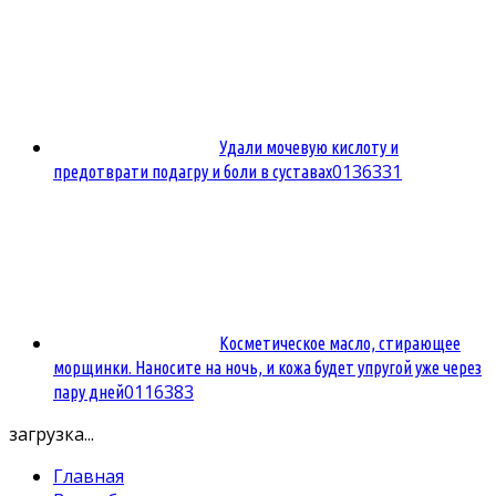
Удали мочевую кислоту и
0
136331
предотврати подагру и боли в суставах
Косметическое масло, стирающее
морщинки. Наносите на ночь, и кожа будет упругой уже через
0
116383
пару дней
загрузка...
Главная