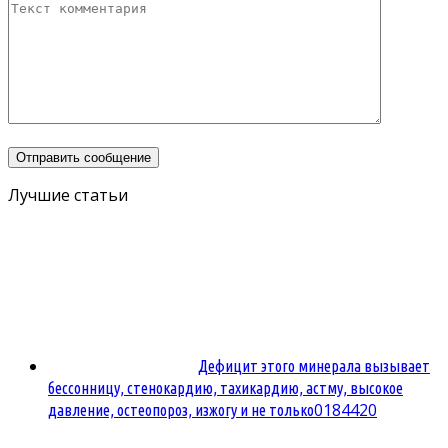
Лучшие статьи
Дефицит этого минерала вызывает
бессонницу, стенокардию, тахикардию, астму, высокое
0
184420
давление, остеопороз, изжогу и не только