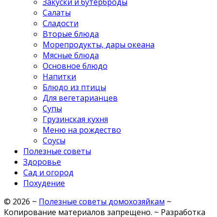
Закуски и бутерброды
Салаты
Сладости
Вторые блюда
Морепродукты, дары океана
Мясные блюда
Основное блюдо
Напитки
Блюдо из птицы
Для вегетарианцев
Супы
Грузинская кухня
Меню на рождество
Соусы
Полезные советы
Здоровье
Сад и огород
Похудение
©
2026
~
Полезные советы домохозяйкам
~
Копирование материалов запрещено. ~ Разработка