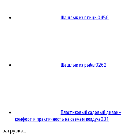
0
456
Шашлык из птицы
0
262
Шашлык из рыбы
Пластиковый садовый диван –
0
31
комфорт и практичность на свежем воздухе
загрузка...