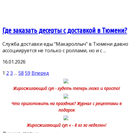
Где заказать десерты с доставкой в Тюмени?
Служба доставки еды "Макароллыч" в Тюмени давно
ассоциируется не только с роллами, но и с ...
16.01.2026
Пагинация
1
2
3
…
58
59
Вперед
записей
Жиросжигающий суп - худеть теперь легко и просто!
Что приготовить на праздник? Журнал с рецептами в
подарок
Жиросжигающий суп « - 8 кг за неделю»!