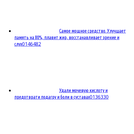
Самое мощное средство. Улучшает
память на 80%, плавит жир, восстанавливает зрение и
0
146482
слух
Удали мочевую кислоту и
0
136330
предотврати подагру и боли в суставах