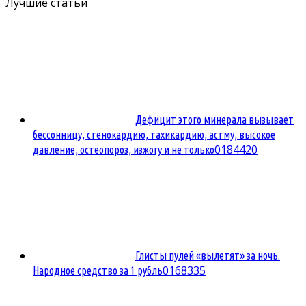
Лучшие статьи
Дефицит этого минерала вызывает
бессонницу, стенокардию, тахикардию, астму, высокое
0
184420
давление, остеопороз, изжогу и не только
Глисты пулей «вылетят» за ночь.
0
168335
Народное средство за 1 рубль