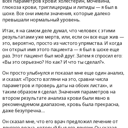
всех параметров крови: холестерин, мочевина,
глюкоза крови, триглицериды и липиды — я был в
шоке. Все они имели значения, которые далеко
превышали нормальный уровень.
Итак, я на самом деле думал, что человек с этими
результатами уже мертв, или, если он все еще жив —
это, вероятно, просто из чистого упрямства. И когда
он открыл имя этого пациента — я был в шоке еще
раз. Этот пациент был мой друг. Затем я спросил его:
«Вы это серьезно? Но как? И что ты сделал?».
Он просто улыбнулся и показал мне еще один анализ,
и сказал: «Просто взгляни на это, сравни числа
параметров и проверь даты на обоих листах», и
таким образом я сделал. Значения параметров на
втором результате анализа крови были явно в
рекомендуемом диапазоне, кровь была прекрасна,
даже безупречна….
Он сказал мне, что его врач предложил лечение от
другого врача, который был его другом. Он сказал,