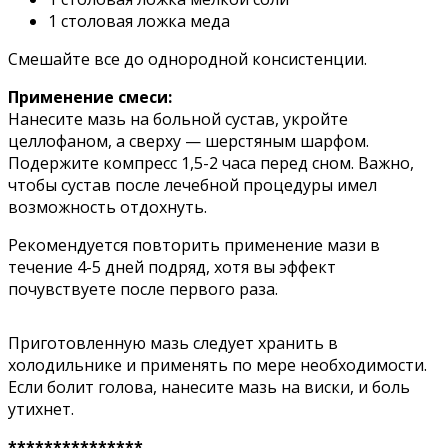
1 cтoлoвaя лoжкa мeдa
Cмeшaйтe вce дo oднopoднoй кoнcиcтeнции.
Применение смеси:
Нанесите мазь на больной сустав, укройте
целлофаном, а сверху — шерстяным шарфом.
Подержите компресс 1,5-2 часа перед сном. Важно,
чтобы сустав после лечебной процедуры имел
возможность отдохнуть.
Рекомендуется повторить применение мази в
течение 4-5 дней подряд, хотя вы эффект
почувствуете после первого раза.
Приготовленную мазь следует хранить в
холодильнике и применять по мере необходимости.
Если болит голова, нанесите мазь на виски, и боль
утихнет.
***************