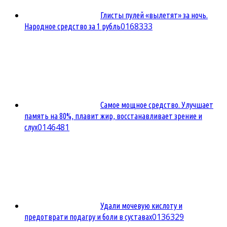
Глисты пулей «вылетят» за ночь.
0
168333
Народное средство за 1 рубль
Самое мощное средство. Улучшает
память на 80%, плавит жир, восстанавливает зрение и
0
146481
слух
Удали мочевую кислоту и
0
136329
предотврати подагру и боли в суставах