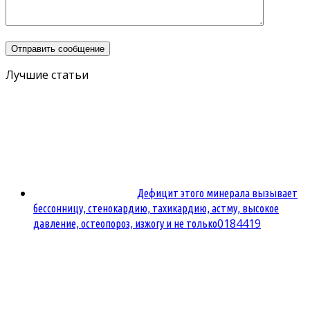
Лучшие статьи
Дефицит этого минерала вызывает
бессонницу, стенокардию, тахикардию, астму, высокое
0
184419
давление, остеопороз, изжогу и не только