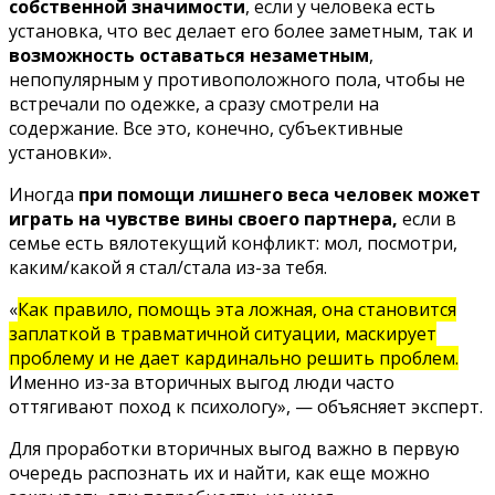
собственной значимости
, если у человека есть
установка, что вес делает его более заметным, так и
возможность оставаться незаметным
,
непопулярным у противоположного пола, чтобы не
встречали по одежке, а сразу смотрели на
содержание. Все это, конечно, субъективные
установки».
Иногда
при помощи лишнего веса человек может
играть на чувстве вины своего партнера,
если в
семье есть вялотекущий конфликт: мол, посмотри,
каким/какой я стал/стала из-за тебя.
«
Как правило, помощь эта ложная, она становится
заплаткой в травматичной ситуации, маскирует
проблему и не дает кардинально решить проблем.
Именно из-за вторичных выгод люди часто
оттягивают поход к психологу», — объясняет эксперт.
Для проработки вторичных выгод важно в первую
очередь распознать их и найти, как еще можно