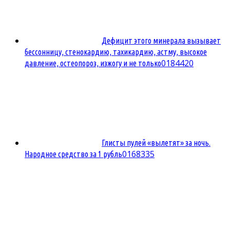
Дефицит этого минерала вызывает
бессонницу, стенокардию, тахикардию, астму, высокое
0
184420
давление, остеопороз, изжогу и не только
Глисты пулей «вылетят» за ночь.
0
168335
Народное средство за 1 рубль