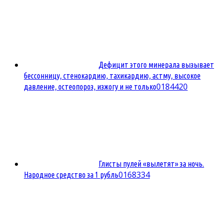
Дефицит этого минерала вызывает
бессонницу, стенокардию, тахикардию, астму, высокое
0
184420
давление, остеопороз, изжогу и не только
Глисты пулей «вылетят» за ночь.
0
168334
Народное средство за 1 рубль