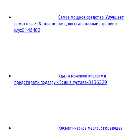
Самое мощное средство. Улучшает
память на 80%, плавит жир, восстанавливает зрение и
0
146482
слух
Удали мочевую кислоту и
0
136329
предотврати подагру и боли в суставах
Косметическое масло, стирающее