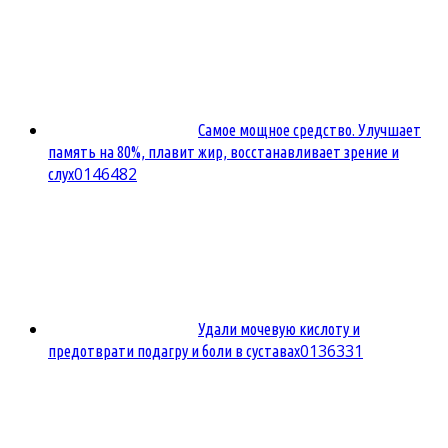
Самое мощное средство. Улучшает
память на 80%, плавит жир, восстанавливает зрение и
0
146482
слух
Удали мочевую кислоту и
0
136331
предотврати подагру и боли в суставах