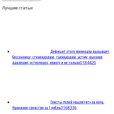
Лучшие статьи
Дефицит этого минерала вызывает
бессонницу, стенокардию, тахикардию, астму, высокое
0
184420
давление, остеопороз, изжогу и не только
Глисты пулей «вылетят» за ночь.
0
168336
Народное средство за 1 рубль