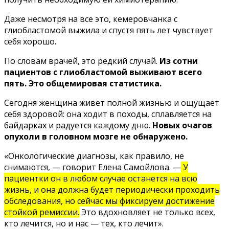
Даже несмотря на все это, кемеровчанка с
глиобластомой выжила и спустя пять лет чувствует
себя хорошо.
По словам врачей, это редкий случай.
Из сотни
пациентов с глиобластомой выживают всего
пять. Это общемировая статистика.
Сегодня женщина живет полной жизнью и ощущает
себя здоровой: она ходит в походы, сплавляется на
байдарках и радуется каждому дню.
Новых очагов
опухоли в головном мозге не обнаружено.
«Онкологические диагнозы, как правило, не
снимаются, — говорит Елена Самойлова. —
У
пациентки он в любом случае останется на всю
жизнь, и она должна будет периодически проходить
обследования, но сейчас мы фиксируем достижение
стойкой ремиссии.
Это вдохновляет не только всех,
кто лечится, но и нас — тех, кто лечит».