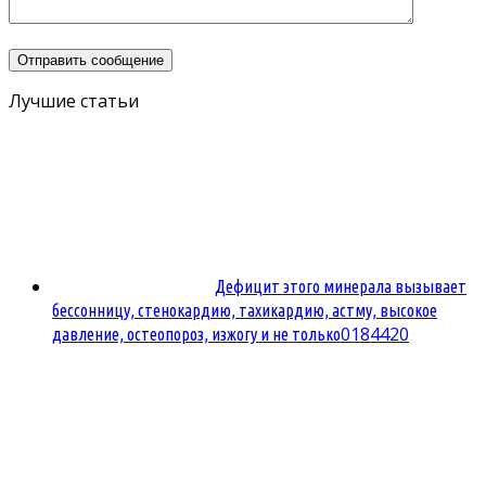
Лучшие статьи
Дефицит этого минерала вызывает
бессонницу, стенокардию, тахикардию, астму, высокое
0
184420
давление, остеопороз, изжогу и не только