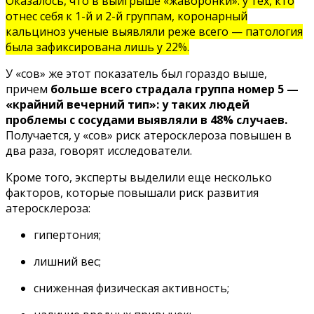
Оказалось, что в выигрыше «жаворонки»: у тех, кто
отнес себя к 1-й и 2-й группам, коронарный
кальциноз ученые выявляли реже всего — патология
была зафиксирована лишь у 22%.
У «сов» же этот показатель был гораздо выше,
причем
больше всего страдала группа номер 5 —
«крайний вечерний тип»: у таких людей
проблемы с сосудами выявляли в 48% случаев.
Получается, у «сов» риск атеросклероза повышен в
два раза, говорят исследователи.
Кроме того, эксперты выделили еще несколько
факторов, которые повышали риск развития
атеросклероза:
гипертония;
лишний вес;
сниженная физическая активность;