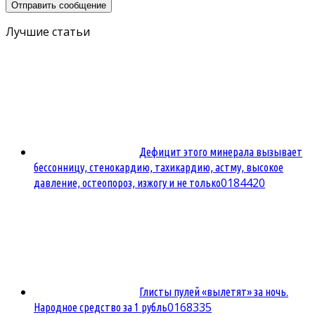
Лучшие статьи
Дефицит этого минерала вызывает
бессонницу, стенокардию, тахикардию, астму, высокое
0
184420
давление, остеопороз, изжогу и не только
Глисты пулей «вылетят» за ночь.
0
168335
Народное средство за 1 рубль