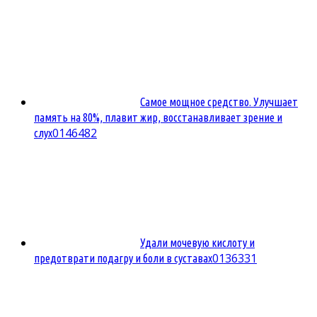
Самое мощное средство. Улучшает
память на 80%, плавит жир, восстанавливает зрение и
0
146482
слух
Удали мочевую кислоту и
0
136331
предотврати подагру и боли в суставах