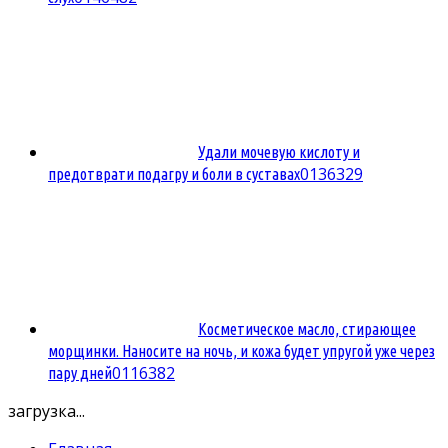
Удали мочевую кислоту и
0
136329
предотврати подагру и боли в суставах
Косметическое масло, стирающее
морщинки. Наносите на ночь, и кожа будет упругой уже через
0
116382
пару дней
загрузка...