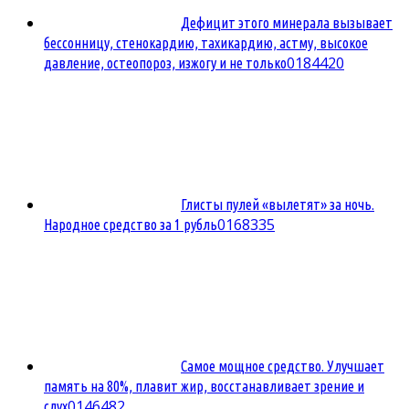
Дефицит этого минерала вызывает
бессонницу, стенокардию, тахикардию, астму, высокое
0
184420
давление, остеопороз, изжогу и не только
Глисты пулей «вылетят» за ночь.
0
168335
Народное средство за 1 рубль
Самое мощное средство. Улучшает
память на 80%, плавит жир, восстанавливает зрение и
0
146482
слух