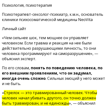
Психология, психотерапия
Психотерапевт-сексолог-психиатр, к.м.н., основатель
клиники психосоматической медицины NeoVita
Личный сайт
«Чем сильнее шок, тем мощнее он управляет
человеком. Если травма и реакция на нее были
действительно разрушающими личность, то они
человека программируют на саморазрушение», —
объяснил эксперт.
По его словам,
понять по поведению человека, по
его внешним проявлениям, что он задумал,
иногда очень сложно
. Сильных эмоций у него может
и не быть.
«
Стрелок — это травмированный человек. Чтобы
человек начал убивать другого, он точно должен
быть травмирован, и не единожды
», — объяснил