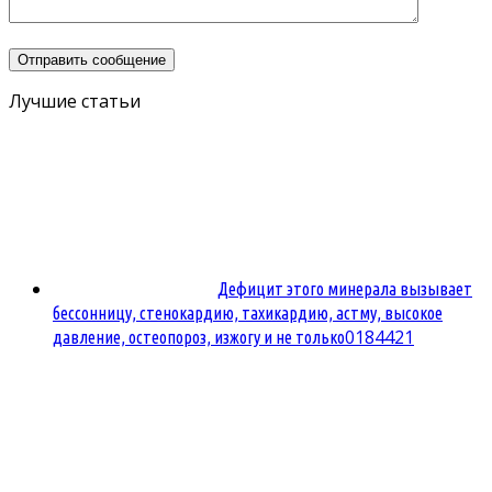
Лучшие статьи
Дефицит этого минерала вызывает
бессонницу, стенокардию, тахикардию, астму, высокое
0
184421
давление, остеопороз, изжогу и не только