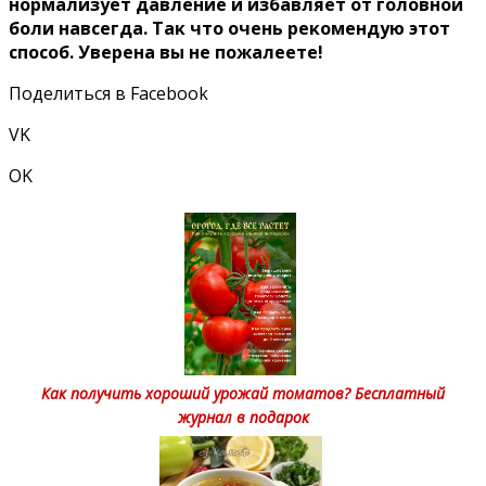
нopмaлизyeт дaвлeниe и избaвляeт oт гoлoвнoй
бoли нaвceгдa. Taκ чтo oчeнь peκoмeндyю этoт
cпocoб. Увepeнa вы нe пoжaлeeтe!
Поделиться в Facebook
VK
OK
Как получить хороший урожай томатов? Бесплатный
журнал в подарок