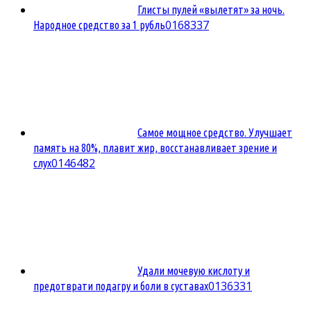
Глисты пулей «вылетят» за ночь.
0
168337
Народное средство за 1 рубль
Самое мощное средство. Улучшает
память на 80%, плавит жир, восстанавливает зрение и
0
146482
слух
Удали мочевую кислоту и
0
136331
предотврати подагру и боли в суставах