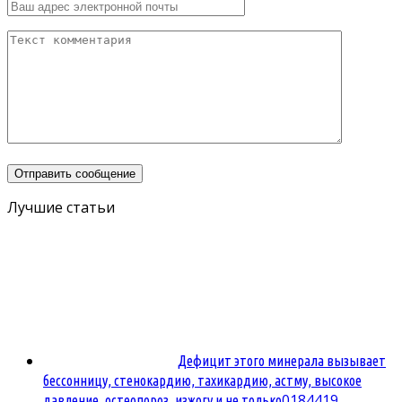
Лучшие статьи
Дефицит этого минерала вызывает
бессонницу, стенокардию, тахикардию, астму, высокое
0
184419
давление, остеопороз, изжогу и не только