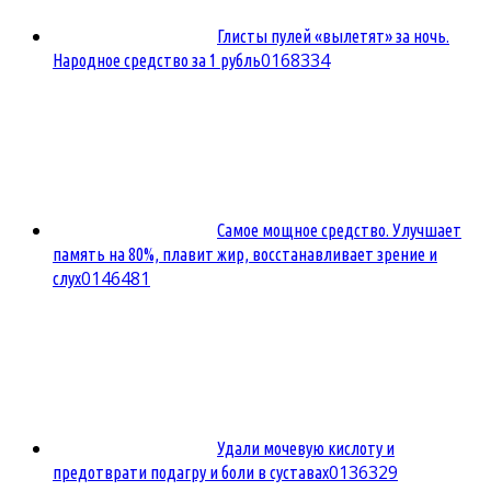
Глисты пулей «вылетят» за ночь.
0
168334
Народное средство за 1 рубль
Самое мощное средство. Улучшает
память на 80%, плавит жир, восстанавливает зрение и
0
146481
слух
Удали мочевую кислоту и
0
136329
предотврати подагру и боли в суставах