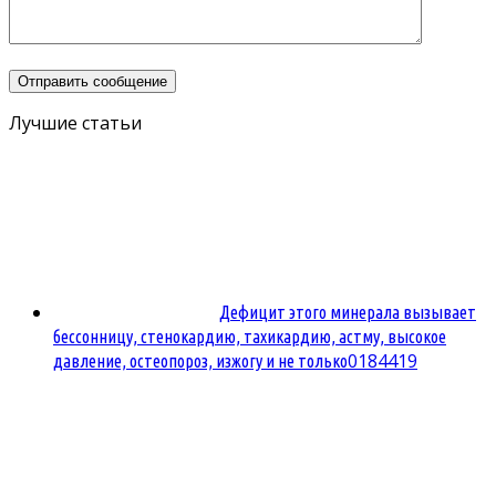
Лучшие статьи
Дефицит этого минерала вызывает
бессонницу, стенокардию, тахикардию, астму, высокое
0
184419
давление, остеопороз, изжогу и не только